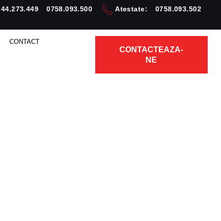
744.273.449
0758.093.500
Atestate:
0758.093.502
CONTACT
CONTACTEAZA-
NE